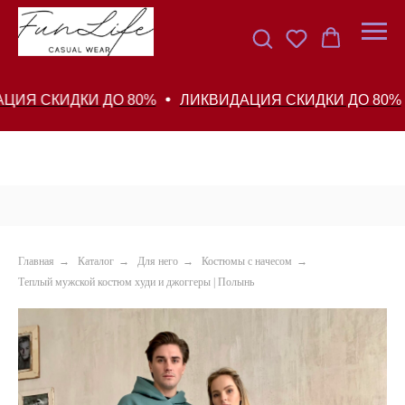
 СКИДКИ ДО 80%
ЛИКВИДАЦИЯ СКИДКИ ДО 80%
Главная
→
Каталог
→
Для него
→
Костюмы с начесом
→
Теплый мужской костюм худи и джоггеры | Полынь