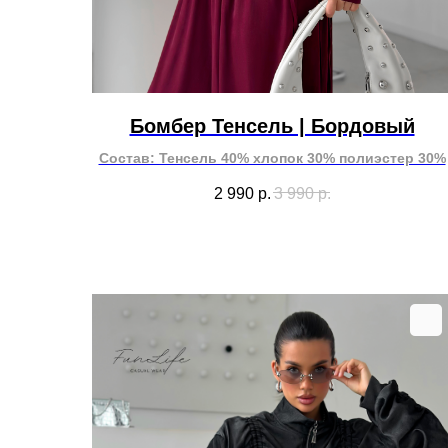
Бомбер Тенсель | Бордовый
Состав: Тенсель 40% хлопок 30% полиэстер 30%
2 990
р.
3 990
р.