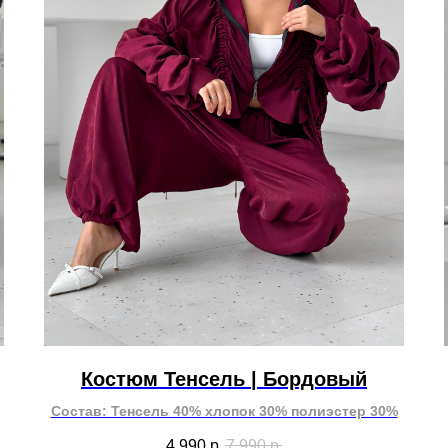
Костюм Тенсель | Бордовый
Состав: Тенсель 40% хлопок 30% полиэстер 30%
4 990
р.
7 990
р.