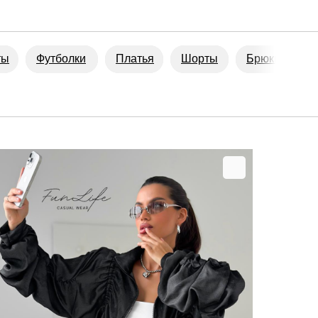
ты
Футболки
Платья
Шорты
Брюки
Ю