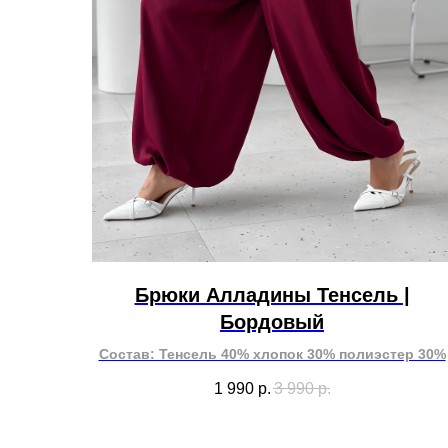
Брюки Алладины Тенсель |
Бордовый
Состав: Тенсель 40% хлопок 30% полиэстер 30%
1 990
р.
3 990
р.