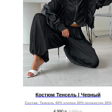
Костюм Тенсель | Черный
Состав: Тенсель 40% хлопок 30% полиэстер 30%
4 990
р.
7 990
р.