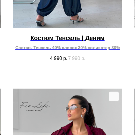
Костюм Тенсель | Деним
Состав: Тенсель 40% хлопок 30% полиэстер 30%
4 990
р.
7 990
р.