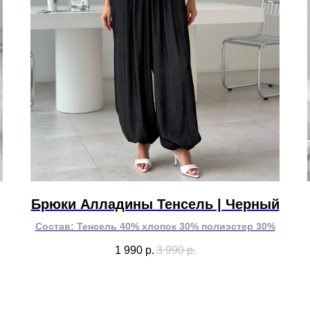
Брюки Алладины Тенсель | Черный
Состав: Тенсель 40% хлопок 30% полиэстер 30%
1 990
р.
3 990
р.