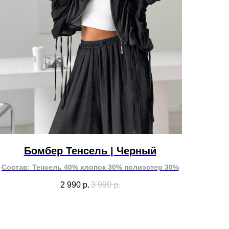
Бомбер Тенсель | Черный
Состав: Тенсель 40% хлопок 30% полиэстер 30%
2 990
р.
3 990
р.