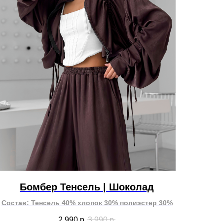
Бомбер Тенсель | Шоколад
Состав: Тенсель 40% хлопок 30% полиэстер 30%
2 990
р.
3 990
р.