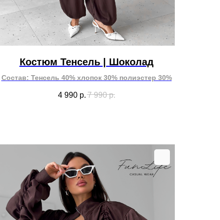
Костюм Тенсель | Шоколад
Состав: Тенсель 40% хлопок 30% полиэстер 30%
4 990
р.
7 990
р.