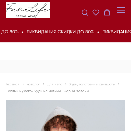
 80%
ЛИКВИДАЦИЯ СКИДКИ ДО 80%
ЛИКВИДАЦИЯ СК
Главная
→
Каталог
→
Для него
→
Худи, толстовки и свитшоты
→
Теплый мужской худи на молнии | Серый меланж