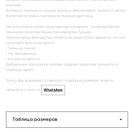
шнурка, просторными накладными карманами и качественной
молнией.
Капюшон прекрасно держит форму и обеспечивает защиту от ветра.
В комплекте можно приобрести мужские джоггеры.
Мы используем самый качественный материал- хлопковый футер
трехнитка качества пенье (производство Турции).
Покупая вещи бренда FunLifeWear вы можете быть уверены, что они
прослужат вам очень долго!
• Ткань не линяет
• Не скатывается
• Не растягивается.
Добавление эластана в составе придает изделиям прочность и
стойкость цвета.
Если у Вас возникают сложности с подбором размера, можете
связаться с нами по
WhatsApp