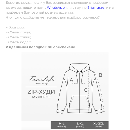
Дорогие друзья, если у Вас возникают сложности с подбором
размера, пишите нам в
WhatsApp
или в группу
ВКонтакте
, и мы
подберем Вам верный размер изделия.
Что нужно сообщить менеджеру для подбора размера?
- Ваш рост;
- Объем груди;
- Объем талии;
- Объем бедер.
И идеальная посадка Вам обеспечена.