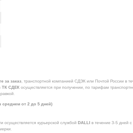
е за заказ
, транспортной компанией СДЭК или Почтой России в те
м
ТК СДЕК
осуществляется при получении, по тарифам транспортн
равкой.
 среднем от 2 до 5 дней)
сти осуществляется курьерской службой
DALLI
в течение 3-5 дней 
мерки.