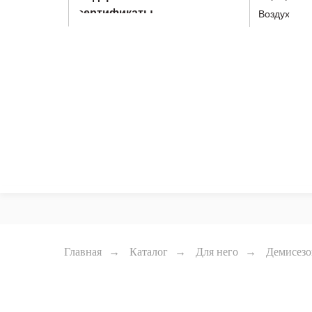
сертификаты
Воздух
Главная
→
Каталог
→
Для него
→
Демисез