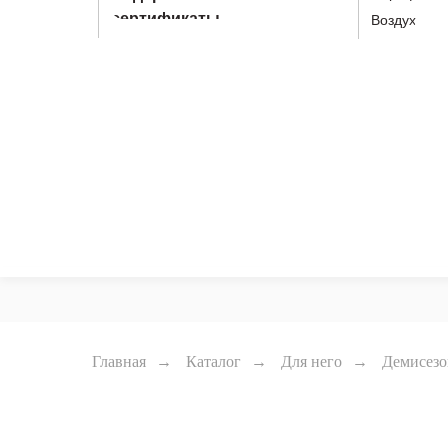
сертификаты
Воздух
Главная
→
Каталог
→
Для него
→
Демисез