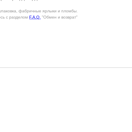
упаковка, фабричные ярлыки и пломбы.
есь с разделом
F.A.Q.
"Обмен и возврат"