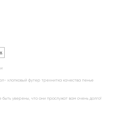
ж
ии
л- хлопковый футер трехнитка качества пенье
 быть уверены, что они прослужат вам очень долго!