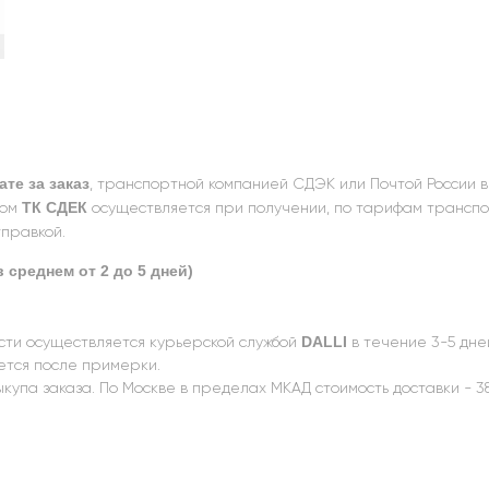
те за заказ
, транспортной компанией СДЭК или Почтой России в
ТК СДЕК
вом
осуществляется при получении, по тарифам транспо
правкой.
 среднем от 2 до 5 дней)
DALLI
асти осуществляется курьерской службой
в течение 3-5 дне
тся после примерки.
купа заказа. По Москве в пределах МКАД стоимость доставки - 38