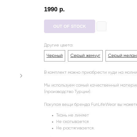
1990
р.
OUT OF STOCK
Другие цвета:
Черный
Серый жемчуг
Серый мелан
В комплект можно приобрести худи на молн
Мы используем самый качественный материа
(производство Турции).
Покупая вещи бренда FunLifeWear вы можете
Ткань не линяет
Не скатывается
Не растягивается.