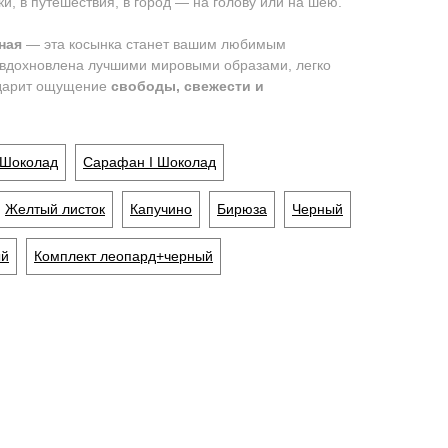
ки, в путешествия, в город — на голову или на шею.
ная
— эта косынка станет вашим любимым
а вдохновлена лучшими мировыми образами, легко
 дарит ощущение
свободы, свежести и
 Шоколад
Сарафан I Шоколад
Желтый листок
Капучино
Бирюза
Черный
ый
Комплект леопард+черный