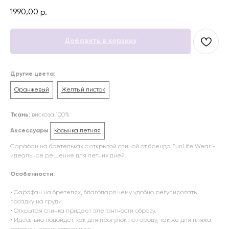
1990,00
р.
Добавить в корзину
Другие цвета:
Оранжевый
Желтый листок
Ткань:
вискоза 100%
Аксессуары
Косынка летняя
Сарафан на бретельках с открытой спиной от бренда FunLife Wear -
идеальное решение для летних дней.
Особенности:
• Сарафан на бретелях, благодаря чему удобно регулировать
посадку на груди.
• Открытая спинка придает элегантности образу.
• Идеально подойдет, как для прогулок по городу, так же для пляжа,