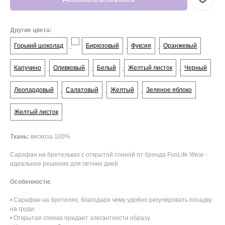
Другие цвета:
Горький шоколад
Бирюзовый
Фуксия
Оранжевый
Капучино
Оливковый
Белый
Желтый листок
Черный
Леопардовый
Салатовый
Желтый
Зеленое яблоко
Желтый листок
Ткань:
вискоза 100%
Сарафан на бретельках с открытой спиной от бренда FunLife Wear -
идеальное решение для летних дней.
Особенности:
• Сарафан на бретелях, благодаря чему удобно регулировать посадку
на груди.
• Открытая спинка придает элегантности образу.