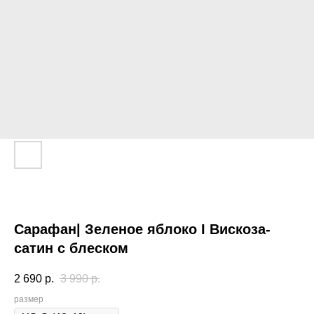
Сарафан| Зеленое яблоко I Вискоза-
сатин с блеском
2 690
р.
3 990
р.
размер