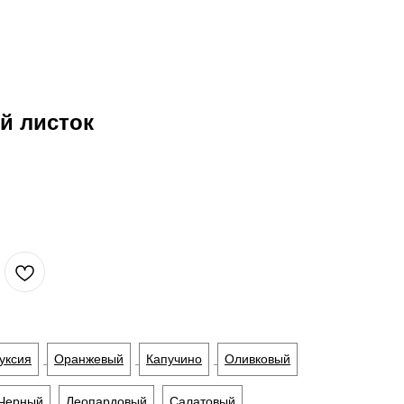
й листок
уксия
Оранжевый
Капучино
Оливковый
Черный
Леопардовый
Салатовый