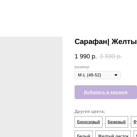
Сарафан| Желты
1 990
р.
3 590
р.
размер
Добавить в корзину
Другие цвета:
Бирюзовый
Бежевый
Ф
Белый
Желтый листок