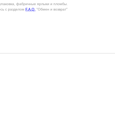
упаковка, фабричные ярлыки и пломбы.
есь с разделом
F.A.Q.
"Обмен и возврат"