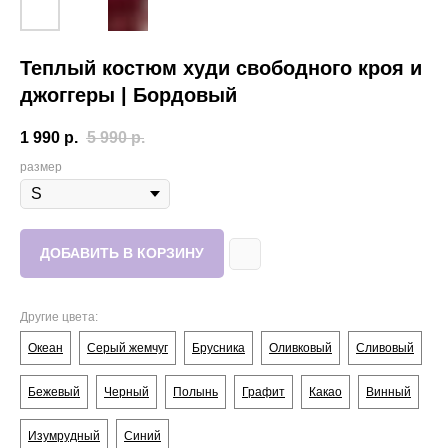
Теплый костюм худи свободного кроя и
джоггеры | Бордовый
1 990
р.
5 990
р.
размер
ДОБАВИТЬ В КОРЗИНУ
Другие цвета:
Океан
Серый жемчуг
Брусника
Оливковый
Сливовый
Бежевый
Черный
Полынь
Графит
Какао
Винный
Изумрудный
Синий