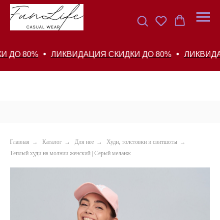
О 80%
ЛИКВИДАЦИЯ СКИДКИ ДО 80%
ЛИКВИДАЦИЯ
Главная
→
Каталог
→
Для нее
→
Худи, толстовки и свитшоты
→
Теплый худи на молнии женский | Серый меланж