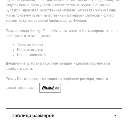
Удобный двойной, но легкий капюшон с потайной петлей для шнурка .
Шнурок можно легко убрать и так же вставить обратно обычной
булавкой . Красивая качественная молния , мягкая как облако ткань.
Мы используем самый качественный материал- хлопковый футер
трехнитка качества пенье (производство Турции).
Покупая вещи бренда FunLifeWear вы можете быть уверены, что они
прослужат вам очень долго!
Ткань не линяет
Не скатывается
Не растягивается
Добавление эластана в составе придает изделиям прочность и
стойкость цвета.
Если у Вас возникают сложности с подбором размера, можете
связаться с нами по
WhatsApp