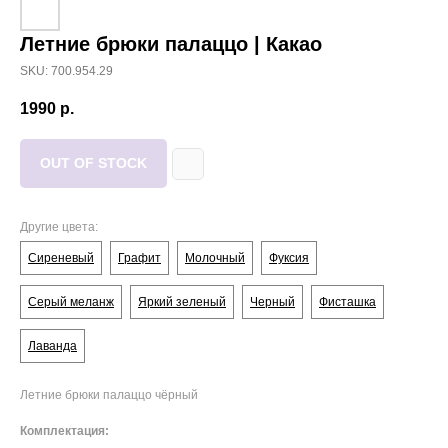
Летние брюки палаццо | Какао
SKU: 700.954.29
1990
р.
OUT OF STOCK
Другие цвета:
Сиреневый
Графит
Молочный
Фуксия
Серый меланж
Яркий зеленый
Черный
Фисташка
Лаванда
Летние брюки палаццо чёрный
Комплектация: