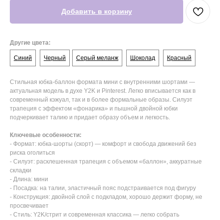
Добавить в корзину
Другие цвета:
Синий
Черный
Серый меланж
Шоколад
Красный
Стильная юбка-баллон формата мини с внутренними шортами —
актуальная модель в духе Y2K и Pinterest. Легко вписывается как в
современный кэжуал, так и в более формальные образы. Силуэт
трапеция с эффектом «фонарика» и пышной двойной юбки
подчеркивает талию и придает образу объем и легкость.
Ключевые особенности:
- Формат: юбка-шорты (скорт) — комфорт и свобода движений без
риска оголиться
- Силуэт: расклешенная трапеция с объемом «баллон», аккуратные
складки
- Длина: мини
- Посадка: на талии, эластичный пояс подстраивается под фигуру
- Конструкция: двойной слой с подкладом, хорошо держит форму, не
просвечивает
- Стиль: Y2K/стрит и современная классика — легко собрать