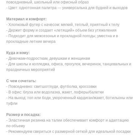
повседневный, школьный или офисный образ
- Цвет: однотонная палитра — универсальна для будней и выходов
Материал и комфорт:
- Хлопковый футер с начесом: мягкий, теплый, приятный к телу
- Держит форму и создает «летящий» объем без утяжеления
- Подходит для межсезонья и прохладной погоды; уместна и в
прохладные летние вечера
Куда и кому:
- Девочкам-подросткам, девушкам и женщинам
- Для школы и колледжа, офиса, прогулок, вечеринок, танцевальных и
праздничных мероприятий
С чем сочетать:
- Повседневно: свитшот/худи, футболка, кроссовки
- В офис: блуза или водолазка, жакет, лоферы/балетки
- На выход: топ или боди, укороченный кардиган/жакет, ботильоны или
туфли
Размер и посадка:
- Эластичная резинка на талии обеспечивает комфорт и адаптацию
по объему
- Рекомендуем свериться с размерной сеткой для идеальной посадки