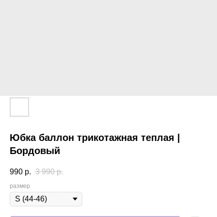
Юбка баллон трикотажная теплая |
Бордовый
990
р.
3 990
р.
размер