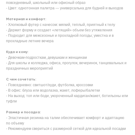
повседневный, школьный или офисный образ
- Цвет: однотонная палитра — универсальна для будней и выходов
Материал и комфорт:
- Хлопковый футер с начесом: мягкий, теплый, приятный к телу
- Держит форму и создает «летящий» объем без утяжеления
- Подходит для межсезонья и прохладной погоды; уместна и в
прохладные летние вечера
Куда и кому:
- Девочкам-подросткам, девушкам и женщинам
- Для школы и колледжа, офиса, прогулок, вечеринок, танцевальных и
праздничных мероприятий
С чем сочетать:
- Повседневно: свитшот/худи, футболка, кроссовки
- В офис: блуза или водолазка, жакет, лоферы/балетки
- На выход: топ или боди, укороченный кардиган/жакет, ботильоны или
туфли
Размер и посадка:
- Эластичная резинка на талии обеспечивает комфорт и адаптацию
по объему
- Рекомендуем свериться с размерной сеткой для идеальной посадки