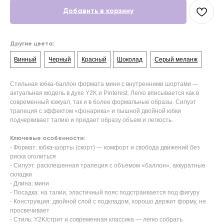
Добавить в корзину
Другие цвета:
Винный
Черный
Красный
Шоколад
Серый меланж
Стильная юбка-баллон формата мини с внутренними шортами —
актуальная модель в духе Y2K и Pinterest. Легко вписывается как в
современный кэжуал, так и в более формальные образы. Силуэт
трапеция с эффектом «фонарика» и пышной двойной юбки
подчеркивает талию и придает образу объем и легкость.
Ключевые особенности:
- Формат: юбка-шорты (скорт) — комфорт и свобода движений без
риска оголиться
- Силуэт: расклешенная трапеция с объемом «баллон», аккуратные
складки
- Длина: мини
- Посадка: на талии, эластичный пояс подстраивается под фигуру
- Конструкция: двойной слой с подкладом, хорошо держит форму, не
просвечивает
- Стиль: Y2K/стрит и современная классика — легко собрать