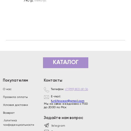
790
1 890
р.
р.
КАТАЛОГ
Покупателям
Контакты
Телефон:
+7 (999) 803-69-36
О нас
E-mail:
Правила оплаты
funlifewear@gmail.com
Мы на связи ежедневно с 9:00
Условия доставки
до 20:00 по Мск
Возврат
Задайте нам вопрос
Политика
конфиденциальности
Telegram