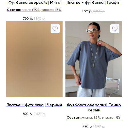
Футболка оверсайз| Мята
Платье - футболка | Графит
Состав:
хлопок 92%, эластан 8%.
890
2 590
р.
р.
790
1 890
р.
р.
Платье - футболка | Черный
Футболка оверсайз| Темно
серый
890
2 590
р.
р.
Состав:
хлопок 92%, эластан 8%.
790
1 890
р.
р.