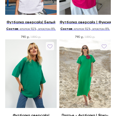
Футболка оверсайз| Белый
Футболка оверсайз | Фуксия
Состав:
хлопок 92%, эластан 8%.
Состав:
хлопок 92%, эластан 8%.
790
1 890
790
1 890
р.
р.
р.
р.
Футболка оверсайз|
Платье - футболка | Ярко-