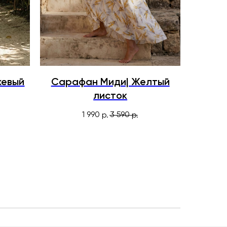
жевый
Сарафан Миди| Желтый
листок
1 990
3 590
р.
р.