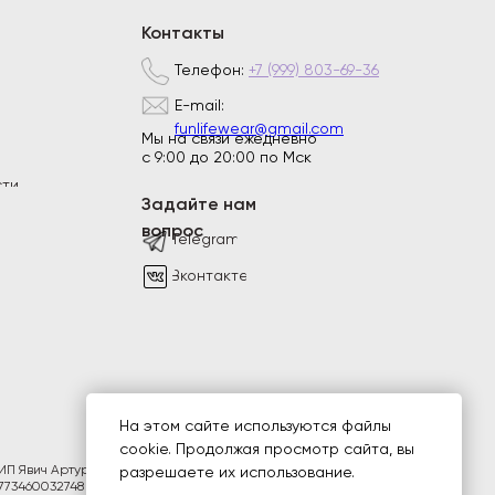
Контакты
Телефон:
+7 (999) 803-69-36
E-mail:
funlifewear@gmail.com
Мы на связи ежедневно
с 9:00 до 20:00 по Мск
сти
Задайте нам
вопрос
Telegram
Вконтакте
На этом сайте используются файлы
cookie. Продолжая просмотр сайта, вы
ИП Явич Артур Дмитриевич ИНН:
разрешаете их использование.
773460032748