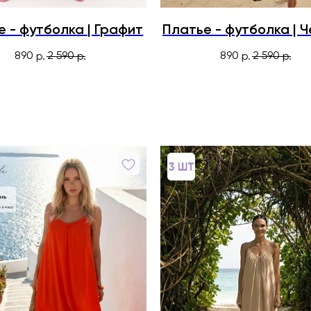
е - футболка | Графит
Платье - футболка | 
890
2 590
890
2 590
р.
р.
р.
р.