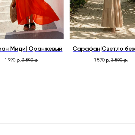
ан Миди| Оранжевый
Сарафан|Светло бе
1 990
3 590
1 590
3 590
р.
р.
р.
р.