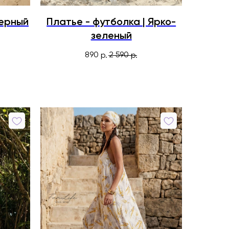
Черный
Платье - футболка | Ярко-
зеленый
890
2 590
р.
р.