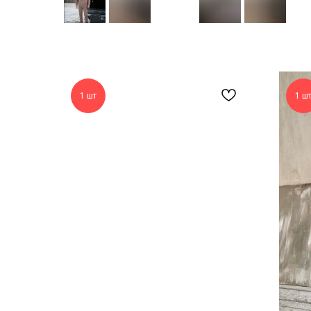
1 шт
1 ш