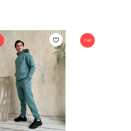
т
2 шт