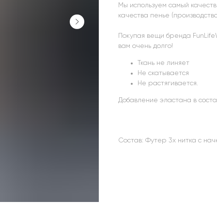
Мы используем самый качест
качества пенье (производство
Покупая вещи бренда FunLife
вам очень долго!
Ткань не линяет
Не скатывается
Не растягивается.
Добавление эластана в соста
Состав: Футер 3х нитка с на