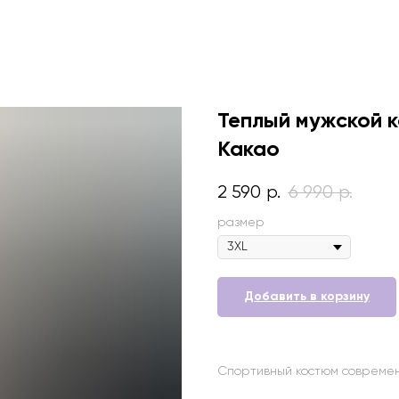
Теплый мужской к
Какао
2 590
6 990
р.
р.
размер
Добавить в корзину
Спортивный костюм современн