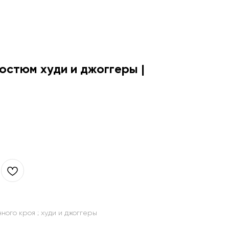
остюм худи и джоггеры |
ого кроя ; худи и джоггеры