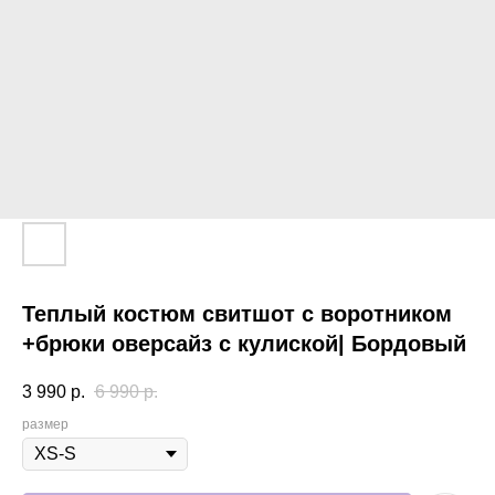
Теплый костюм свитшот с воротником
+брюки оверсайз с кулиской| Бордовый
3 990
р.
6 990
р.
размер