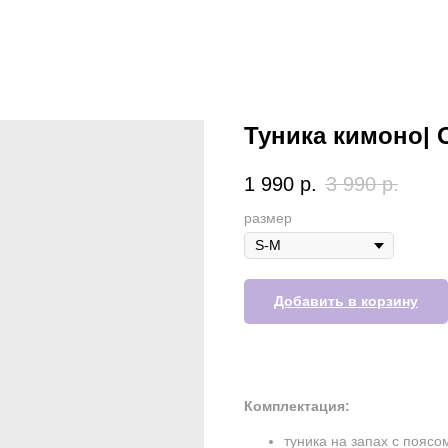
Туника кимоно| 
1 990
р.
3 990
р.
размер
Добавить в корзину
Комплектация:
туника на запах с поясо