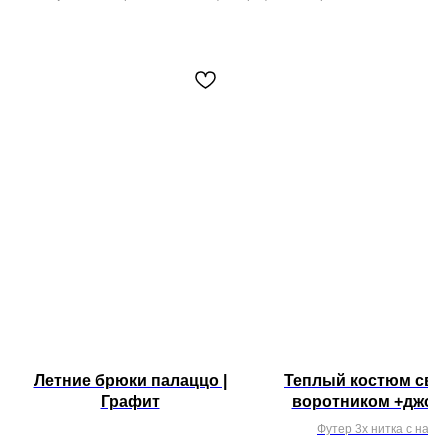
Летние брюки палаццо |
Теплый костюм сви
Графит
воротником +джогг
Серый жемчуг
Футер 3х нитка с наче