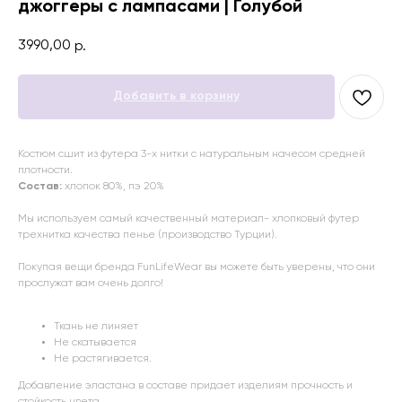
джоггеры с лампасами | Голубой
3990,00
р.
Добавить в корзину
Костюм сшит из футера 3-х нитки c натуральным начесом средней
плотности.
Состав:
хлопок 80%, пэ 20%
Мы используем самый качественный материал- хлопковый футер
трехнитка качества пенье (производство Турции).
Покупая вещи бренда FunLifeWear вы можете быть уверены, что они
прослужат вам очень долго!
Ткань не линяет
Не скатывается
Не растягивается.
Добавление эластана в составе придает изделиям прочность и