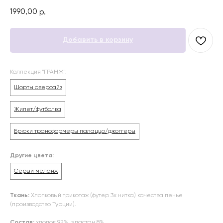
1990,00
р.
Добавить в корзину
Коллекция "ГРАНЖ":
Шорты оверсайз
Жилет/футболка
Брюки трансформеры палаццо/джоггеры
Другие цвета:
Серый меланж
Ткань:
Хлопковый трикотаж (футер 3х нитка) качества пенье
(производство Турции).
Состав:
хлопок 92%, эластан 8%.