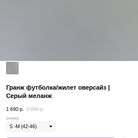
Гранж футболка/жилет оверсайз |
Серый меланж
1 690
р.
2 990
р.
размер