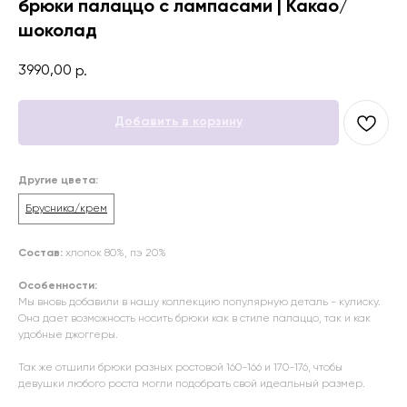
брюки палаццо с лампасами | Какао/
шоколад
3990,00
р.
Добавить в корзину
Другие цвета:
Брусника/крем
Состав:
хлопок 80%, пэ 20%
Особенности:
Мы вновь добавили в нашу коллекцию популярную деталь - кулиску.
Она дает возможность носить брюки как в стиле палаццо, так и как
удобные джоггеры.
⠀
Так же отшили брюки разных ростовой 160-166 и 170-176, чтобы
девушки любого роста могли подобрать свой идеальный размер.