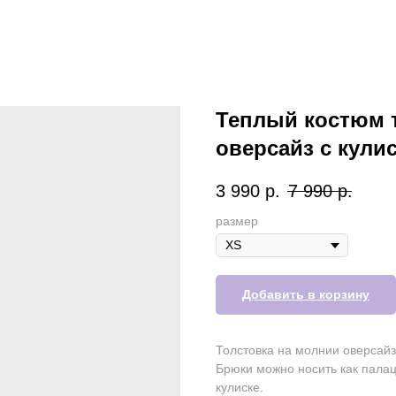
Теплый костюм 
оверсайз с кули
3 990
р.
7 990
р.
размер
Добавить в корзину
Толстовка на молнии оверсайз
Брюки можно носить как палацц
кулиске.