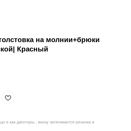
толстовка на молнии+брюки
ской| Красный
 .
о и как джоггеры , внизу затягивается резинка в