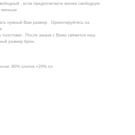
свободный , если предпочитаете менее свободную
р меньше.
ть нужный Вам размер . Ориентируйтесь на
 .
 толстовки . После заказа с Вами свяжется наш
мый размер брюк .
чесом. 80% хлопок +20% пэ