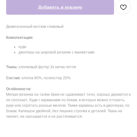
Добавить в корзину
Демисезонный костюм сливовый
Комплектация:
худи
джоггеры на широкой резинке с манжетами
Ткань:
хлопковый футер 3х нитка петля
Состав:
хлопок 80%, полиэстер 20%
Особенности:
Мягкая резинка на талии брюк не сдавливает тело, хорошо держится и
не сползает. Худи с карманами по бокам, в которых можно отогреть
руки или спрятать разные мелочи. Также карманы есть в джоггерах, по
бокам. Капюшон двойной, без лишних строчек и деталей. Ткань не
линяет, не скатывается и не растягивается.