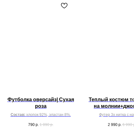
Футболка оверсайз| Сухая
Теплый костюм тол
роза
на молнии+джогге
Какао
Состав:
хлопок 92%, эластан 8%.
Футер 3х нитка с наче
790
р.
1 890
р.
2 990
р.
6 990
р.