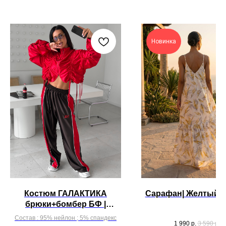
Новинка
Костюм ГАЛАКТИКА
Сарафан| Желтый л
брюки+бомбер БФ |
Горький Шоколад с
Состав : 95% нейлон ; 5% спандекс
1 990
р.
3 590
р.
красными