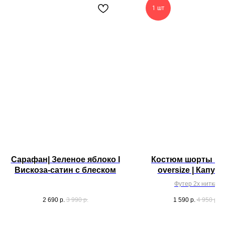
1 шт
Сарафан| Зеленое яблоко I
Костюм шорты и 
Вискоза-сатин с блеском
oversize | Капуч
Футер 2х нитка
70% хлопок +30% п
2 690
р.
3 990
р.
1 590
р.
4 950
р.