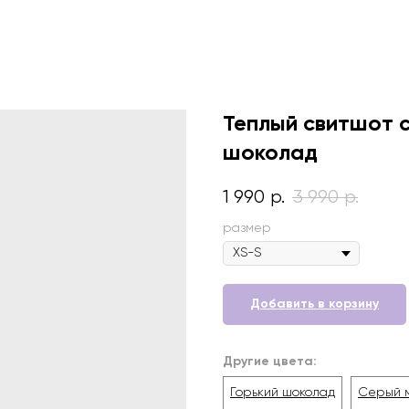
Теплый свитшот 
шоколад
1 990
3 990
р.
р.
размер
Добавить в корзину
Другие цвета:
Горький шоколад
Серый 