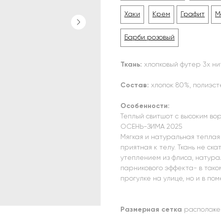
Хаки
Крем
Графит
М
Барби розовый
Ткань:
хлопковый футер 3х ни
Состав:
хлопок 80%, полиэс
Особенности:
Теплый свитшот с высоким во
ОСЕНЬ-ЗИМА 2025
Мягкая и натуральная теплая
приятная к телу. Ткань не ска
утеплением из флиса, натура
парникового эффекта- в тако
прогулке на улице, но и в по
Размерная сетка
расположен