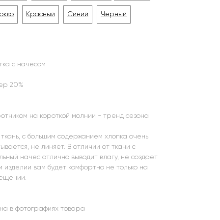
окко
Красный
Синий
Черный
тка с начесом
тер 20%
ротником на короткой молнии - тренд сезона
 ткань, с большим содержанием хлопка очень
тывается, не линяет. В отличии от ткани с
льный начес отлично выводит влагу, не создает
м изделии вам будет комфортно не только на
мещении.
а в фотографиях товара