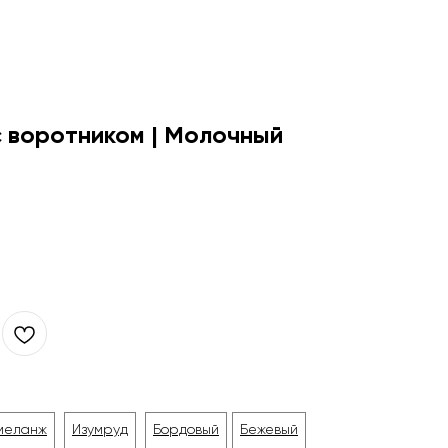
с воротником | Молочный
меланж
Изумруд
Бордовый
Бежевый