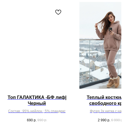
Топ ГАЛАКТИКА -БФ лиф|
Теплый костюм х
Черный
свободного кроя
джоггеры | Как
Состав : 95% нейлон ; 5% спандекс
Футер 3х нитка с наче
690
р.
990
р.
2 990
р.
6 990
р.