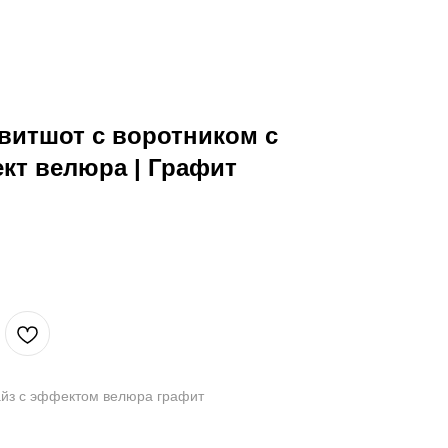
витшот с воротником с
кт велюра | Графит
йз с эффектом велюра графит