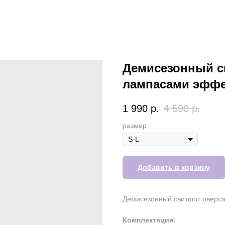
Демисезонный с
лампасами эффе
1 990
р.
4 590
р.
размер
Добавить в корзину
Демисезонный свитшот оверса
Комплектация: