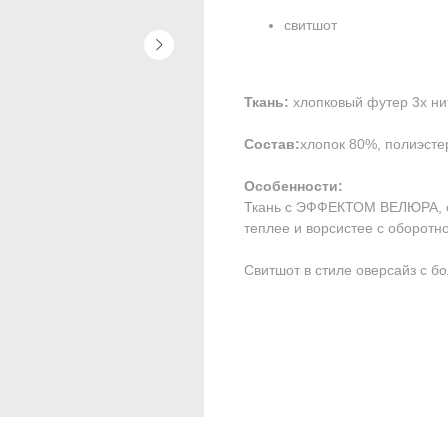
свитшот
Ткань:
хлопковый футер 3х ни
Состав:
хлопок 80%, полиэсте
Особенности:
Ткань с ЭФФЕКТОМ ВЕЛЮРА, он
теплее и ворсистее с оборотн
Свитшот в стиле оверсайз с б