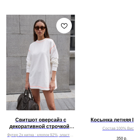
Свитшот оверсайз с
Косынка летняя I Ф
декоративной строчкой |
Состав 100% Вискоз
Молочный
Футер 2х нитка : хлопок 92%, эластан
350
р.