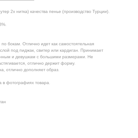
тер 2х нитка) качества пенье (производство Турции).
8%.
 по бокам. Отлично идет как самостоятельная
 слой под пиджак, свитер или кардиган. Принимает
енным и девушкам с большими размерами. Не
астягивается, отлично держит форму.
на, отлично дополняет образ.
 в фотографиях товара.
тан