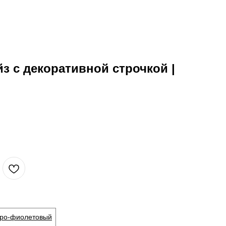
з с декоративной строчкой |
ро-фиолетовый