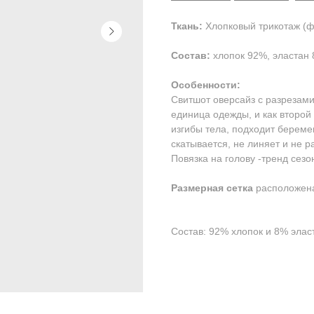
Ткань:
Хлопковый трикотаж (фу
Состав:
хлопок 92%, эластан 
Особенности:
Свитшот оверсайз с разрезами
единица одежды, и как второй
изгибы тела, подходит берем
скатывается, не линяет и не р
Повязка на голову -тренд сезо
Размерная сетка
расположена
Состав: 92% хлопок и 8% элас