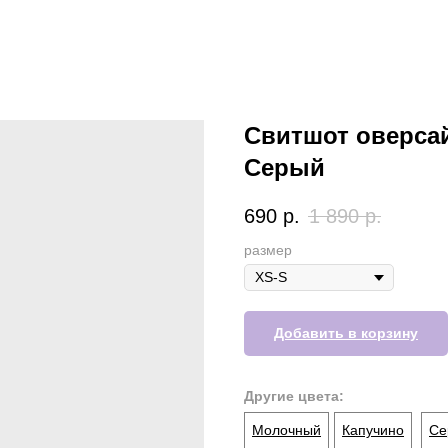
Свитшот оверсай
Серый
690
р.
1 890
р.
размер
Добавить в корзину
Другие цвета:
Молочный
Капучино
Се