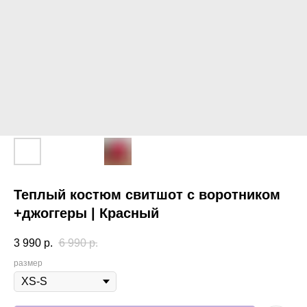
Теплый костюм свитшот с воротником
+джоггеры | Красный
3 990
р.
6 990
р.
размер