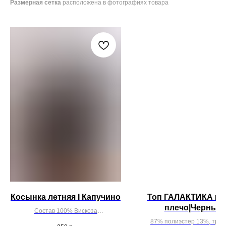
Размерная сетка
расположена в фотографиях товара
Косынка летняя I Капучино
Топ ГАЛАКТИКА на
плечо|Черный 
Состав 100% Вискоза
напылением под 
87% полиэстер 13%, трик