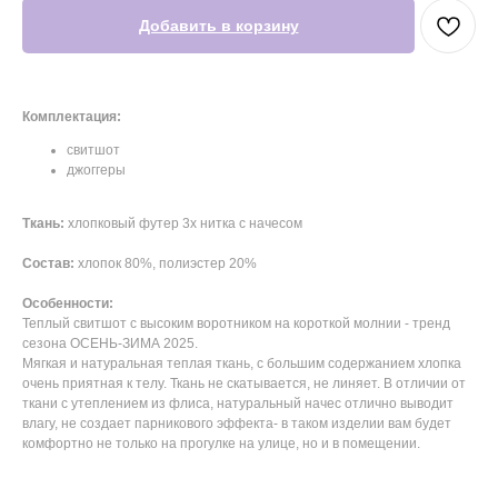
Добавить в корзину
Комплектация:
свитшот
джоггеры
Ткань:
хлопковый футер 3х нитка с начесом
Состав:
хлопок 80%, полиэстер 20%
Особенности:
Теплый свитшот с высоким воротником на короткой молнии - тренд
сезона ОСЕНЬ-ЗИМА 2025.
Мягкая и натуральная теплая ткань, с большим содержанием хлопка
очень приятная к телу. Ткань не скатывается, не линяет. В отличии от
ткани с утеплением из флиса, натуральный начес отлично выводит
влагу, не создает парникового эффекта- в таком изделии вам будет
комфортно не только на прогулке на улице, но и в помещении.